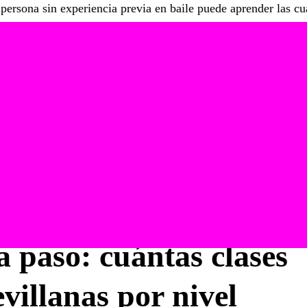
a persona sin experiencia previa en baile puede aprender las cu
tar en una feria en unas
10 a 16 semanas
, asistiendo a una o d
a 32 clases
de duración aproximada.
e necesitas conocer. «Aprender» las sevillanas tiene muchos ni
 equivocarte en una feria y bailarlas con gracia, compás y
e relativamente pronto. El segundo requiere más tiempo y prác
lando.
que
prácticamente todo el mundo que se lo propone consigue b
eservada a personas con «don» o con experiencia previa. Es
y de practicar un poco fuera de clase.
a paso: cuántas clases
villanas por nivel