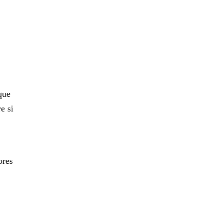
que
e si
ores