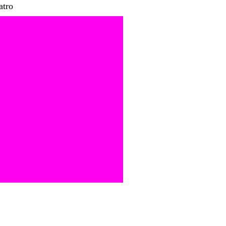
atro
os
veles:
tica,
ailar