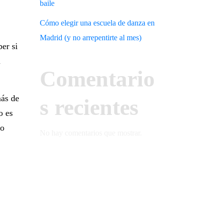
baile
Cómo elegir una escuela de danza en
Madrid (y no arrepentirte al mes)
ber si
n
Comentario
más de
s recientes
o es
io
No hay comentarios que mostrar.