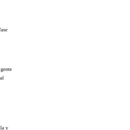
fase
 gente
al
la y