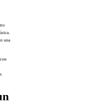
tro
úsica.
en una
 con
s
un