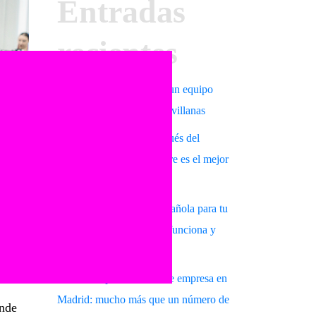
Entradas
recientes
Empieza septiembre con un equipo
más unido gracias a las sevillanas
Aprender sevillanas después del
verano: por qué septiembre es el mejor
momento para empezar
Espectáculo de danza española para tu
evento en Madrid: cómo funciona y
qué esperar
Sevillanas para eventos de empresa en
Madrid: mucho más que un número de
ende