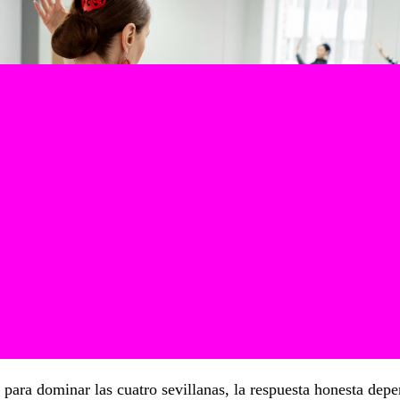
 para dominar las cuatro sevillanas, la respuesta honesta dep