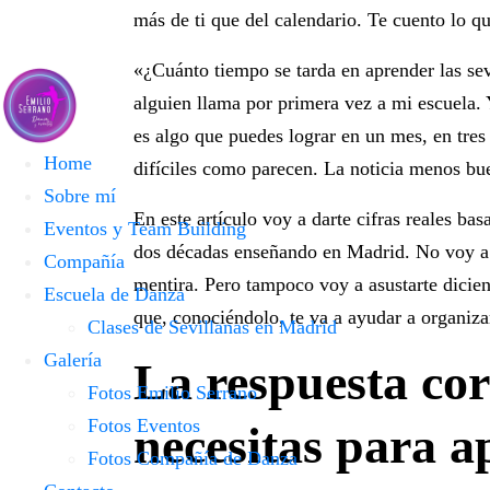
más de ti que del calendario. Te cuento lo q
«¿Cuánto tiempo se tarda en aprender las se
alguien llama por primera vez a mi escuela. Y
es algo que puedes lograr en un mes, en tres 
Home
difíciles como parecen. La noticia menos b
Sobre mí
En este artículo voy a darte cifras reales ba
Eventos y Team Building
dos décadas enseñando en Madrid. No voy a 
Compañía
mentira. Pero tampoco voy a asustarte dicien
Escuela de Danza
que, conociéndolo, te va a ayudar a organiza
Clases de Sevillanas en Madrid
Galería
La respuesta cor
Fotos Emilio Serrano
Fotos Eventos
necesitas para a
Fotos Compañía de Danza