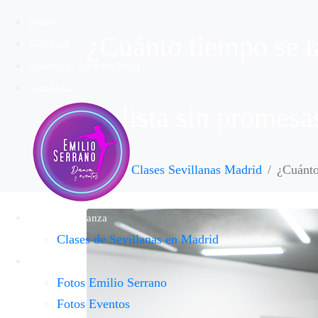
Home
¿Cuánto tiempo se t
Sobre mí
Eventos y Team Building
Compañía
realista sin promesa
Inicio
Clases Sevillanas Madrid
¿Cuánto
Escuela de Danza
Clases de Sevillanas en Madrid
Galería
Fotos Emilio Serrano
Fotos Eventos