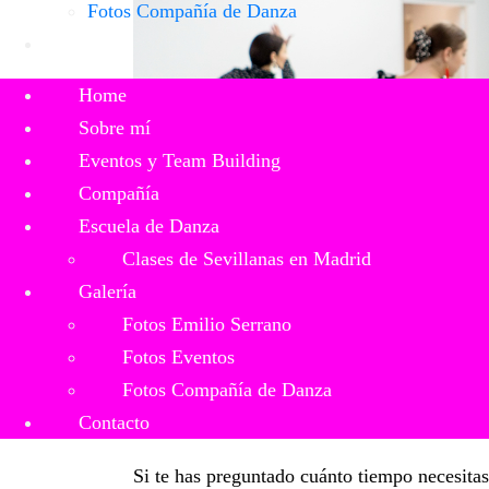
Fotos Compañía de Danza
Contacto
Home
Sobre mí
Eventos y Team Building
Compañía
Escuela de Danza
Clases de Sevillanas en Madrid
Galería
Fotos Emilio Serrano
Fotos Eventos
Fotos Compañía de Danza
Contacto
Si te has preguntado cuánto tiempo necesitas