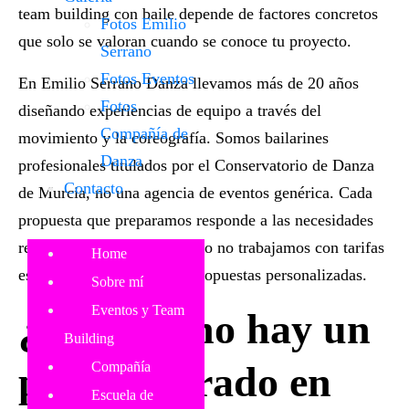
team building con baile depende de factores concretos
Fotos Emilio
que solo se valoran cuando se conoce tu proyecto.
Serrano
Fotos Eventos
En Emilio Serrano Danza llevamos más de 20 años
Fotos
diseñando experiencias de equipo a través del
Compañía de
movimiento y la coreografía. Somos bailarines
Danza
profesionales titulados por el Conservatorio de Danza
Contacto
de Murcia, no una agencia de eventos genérica. Cada
propuesta que preparamos responde a las necesidades
reales de cada grupo. Por eso no trabajamos con tarifas
Home
estándar. Trabajamos con
propuestas personalizadas
.
Sobre mí
Eventos y Team
¿Por qué no hay un
Building
precio cerrado en
Compañía
Escuela de