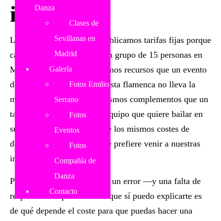
internet?
Danza
Clases de
Sevillanas en
Lo digo con claridad: no publicamos tarifas fijas porque
Madrid
cada equipo es diferente. Un grupo de 15 personas en
Madrid no requiere los mismos recursos que un evento
Galería
de 80 en Barcelona. Una fiesta flamenca no lleva la
Fotos Emilio
misma decoración ni los mismos complementos que un
Serrano
taller de Bollywood. Y un equipo que quiere bailar en
Fotos
sus propias oficinas no tiene los mismos costes de
Eventos
desplazamiento que uno que prefiere venir a nuestras
Fotos
instalaciones.
Compañía de
Danza
Publicar un precio fijo sería un error —y una falta de
Contacto
respeto hacia quien lee. Lo que sí puedo explicarte es
de qué depende el coste
para que puedas hacer una