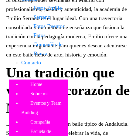
Fotos Emilio
profesionalismo, pasión y autenticidad, la academia de
Serrano
Emilio Serrano es el lugar ideal. Con una trayectoria
Fotos Eventos
consolidada y un método de enseñanza que fusiona la
Fotos
tradición con la pedagogía moderna, Emilio ofrece una
Compañía de
experiencia inigualable para quienes desean adentrarse
Danza
en este baile lleno de arte, historia y emoción.
Contacto
Una tradición que
Home
vive en el corazón de
Sobre mí
Madrid
Eventos y Team
Building
Compañía
Las sevillanas no son solo un baile típico de Andalucía.
Escuela de
Son también una forma de celebrar la vida, de