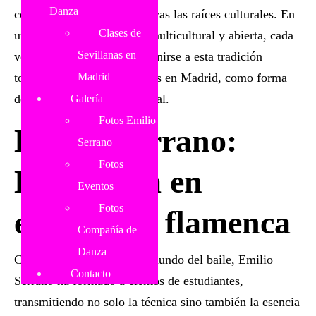
Danza
compartir y de mantener vivas las raíces culturales. En
Clases de
una ciudad como Madrid, multicultural y abierta, cada
Sevillanas en
vez más personas deciden unirse a esta tradición
tomando
clases de sevillanas en Madrid
, como forma
Madrid
de expresión artística y social.
Galería
Fotos Emilio
Emilio Serrano:
Serrano
Fotos
Excelencia en
Eventos
Fotos
enseñanza flamenca
Compañía de
Danza
Con décadas dedicadas al mundo del baile, Emilio
Contacto
Serrano ha formado a cientos de estudiantes,
transmitiendo no solo la técnica sino también la esencia