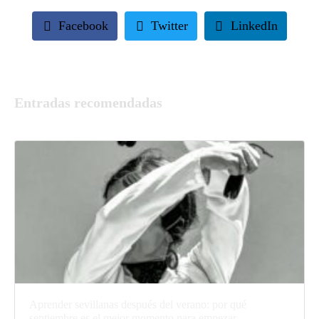
Facebook
Twitter
LinkedIn
Entradas recomendadas
Aprender sevillanas después del verano: por qué
septiembre es el mejor momento para empezar