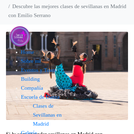
Descubre las mejores clases de sevillanas en Madrid
con Emilio Serrano
Home
Sobre mí
Eventos y Team
Building
Compañía
Escuela de Danza
Clases de
Sevillanas en
Madrid
Galería
Si buscas
aprender sevillanas en Madrid
con