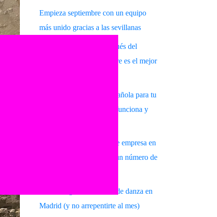
Empieza septiembre con un equipo
más unido gracias a las sevillanas
Aprender sevillanas después del
verano: por qué septiembre es el mejor
momento para empezar
Espectáculo de danza española para tu
evento en Madrid: cómo funciona y
qué esperar
Sevillanas para eventos de empresa en
Madrid: mucho más que un número de
baile
Cómo elegir una escuela de danza en
Madrid (y no arrepentirte al mes)