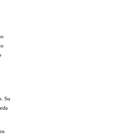
mo
co
o
o. Su
ueda
os