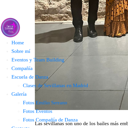
Home
Sobre mí
Eventos y Team Building
Compañía
Escuela de Danza
Clases de Sevillanas en Madrid
Galería
Fotos Emilio Serrano
Fotos Eventos
Fotos Compañía de Danza
Las
sevillanas
son uno de los bailes más embl