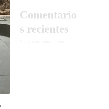
Comentario
s recientes
No hay comentarios que mostrar.
n