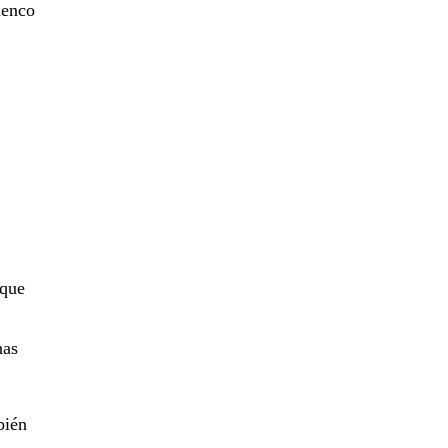
menco
 que
nas
bién