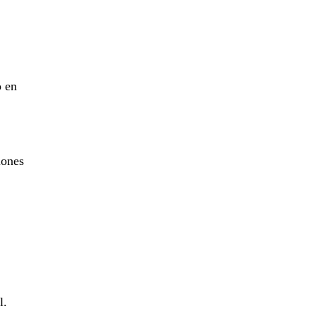
o en
iones
l.