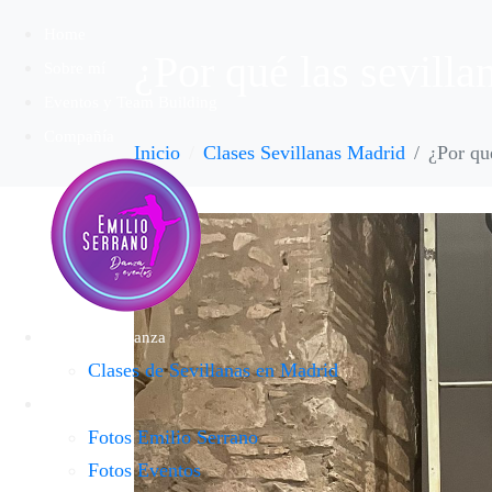
Home
¿Por qué las sevill
Sobre mí
Eventos y Team Building
Compañía
Inicio
Clases Sevillanas Madrid
¿Por qu
Escuela de Danza
Clases de Sevillanas en Madrid
Galería
Fotos Emilio Serrano
Fotos Eventos