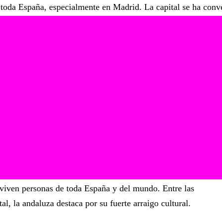
 toda España, especialmente en Madrid. La capital se ha conv
 sevillanas en Madrid
, ya sea por tradición familiar, amor por
expresivo.
do tan populares en una ciudad que, en teoría, no forma parte
, exploraremos la
influencia de la comunidad andaluza en la ca
villanas, y cómo este baile sigue vivo en fiestas y eventos de
e la comunidad andaluz
viven personas de toda España y del mundo. Entre las
l, la andaluza destaca por su fuerte arraigo cultural.