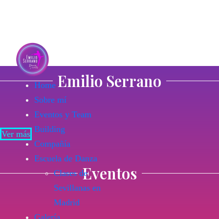
Emilio Serrano
Home
Sobre mí
Eventos y Team
Building
Ver más
Compañía
Escuela de Danza
Eventos
Clases de
Sevillanas en
Madrid
Galería