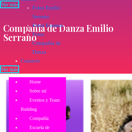
Ver más
Fotos Emilio
Serrano
Compañía de Danza Emilio
Fotos Eventos
Serrano
Fotos
Compañía de
Danza
Contacto
Ver más
Home
Sobre mí
Eventos y Team
Building
Compañía
Escuela de