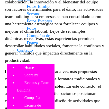
colaboración, la innovación y el bienestar del equipo
Fotos Emilio
son factores determinantes para el éxito, las
actividades
Serrano
team building para empresas
se han consolidado como
Fotos Eventos
una herramienta estratégica para fortalecer equipos y
Fotos
mejorar el clima laboral. Lejos de ser simples
Compañía de
dinámicas recreativas, estas experiencias permiten
Danza
desarrollar habilidades sociales, fomentar la confianza y
Contacto
generar vínculos que impactan directamente en la
productividad.
Home
Las organizaciones buscan cada vez más propuestas
Sobre mí
creativas que rompan con los formatos tradicionales y
Eventos y Team
aporten experiencias memorables. En este contexto, el
Building
arte, el movimiento y la participación se posicionan
Compañía
como elementos clave en el diseño de actividades que
Escuela de
generen impacto real.