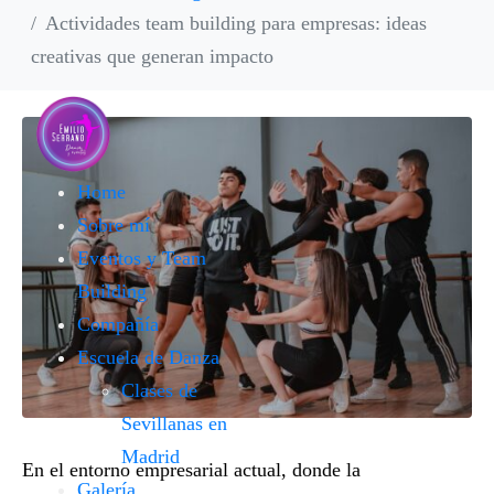
Actividades team building para empresas: ideas
creativas que generan impacto
Home
Sobre mí
Eventos y Team
Building
Compañía
Escuela de Danza
Clases de
Sevillanas en
Madrid
En el entorno empresarial actual, donde la
Galería