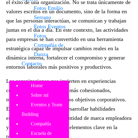
el éxito de una organización. No se trata únicamente de
Fotos Emilio
valores escritos en un documento, sino de la forma en
Serrano
que las personas interactúan, se comunican y trabajan
Fotos Eventos
juntas en el día a día. En este contexto, las
actividades
Fotos
para empresas
se han convertido en una herramienta
Compañía de
estratégica capaz de impulsar cambios reales en la
Danza
dinámica interna, fortalecer el compromiso y generar
Contacto
entornos laborales más positivos y productivos.
Las organizaciones que invierten en experiencias
Home
compartidas logran equipos más cohesionados,
Sobre mí
motivados y alineados con los objetivos corporativos.
Eventos y Team
Estas dinámicas permiten desarrollar habilidades
Building
emocionales, reforzar la identidad de marca empleadora
Compañía
y fomentar la colaboración, elementos clave en la
Escuela de
transformación cultural.