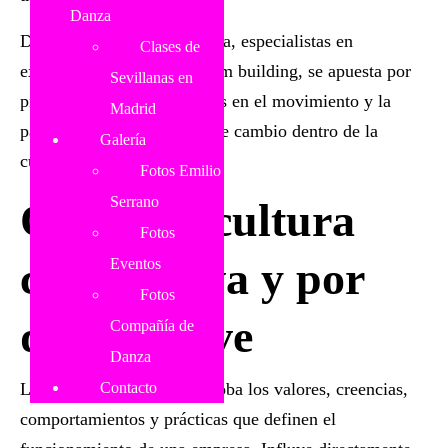
Danza
Desde Emilio Serrano Danza, especialistas en
Clases de
experiencias artísticas y team building, se apuesta por
Sevillanas en
propuestas creativas basadas en el movimiento y la
Madrid
participación como motor de cambio dentro de la
Galería
cultura empresarial.
Fotos Emilio
Serrano
Qué es la cultura
Fotos
corporativa y por
Eventos
Fotos
qué es clave
Compañía de
Danza
Contacto
La cultura corporativa engloba los valores, creencias,
comportamientos y prácticas que definen el