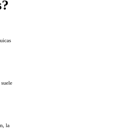
s?
quicas
 suele
n, la