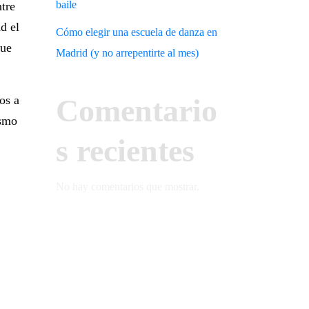
baile
ntre
d el
Cómo elegir una escuela de danza en
que
Madrid (y no arrepentirte al mes)
Comentario
os a
ismo
s recientes
No hay comentarios que mostrar.