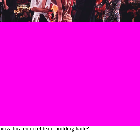
ás en actividades para fortalecer sus equipos. Sin embargo, 
inámicas tradicionales como escape rooms, gymkanas o tallere
innovadora como el
team building baile
?