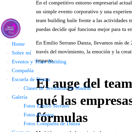
En el competitivo entorno empresarial actual,
un simple evento corporativo y una experien
team building baile
frente a las actividades t
puedas decidir qué funciona mejor para tu e
En
Emilio Serrano Danza
, llevamos más de 2
Home
través del movimiento, la emoción y la crea
Sobre mí
impacto.
Eventos y Team Building
Compañía
El auge del tea
Escuela de Danza
Clases de Sevillanas en Madrid
qué las empresa
Galería
Fotos Emilio Serrano
fórmulas
Fotos Eventos
Fotos Compañía de Danza