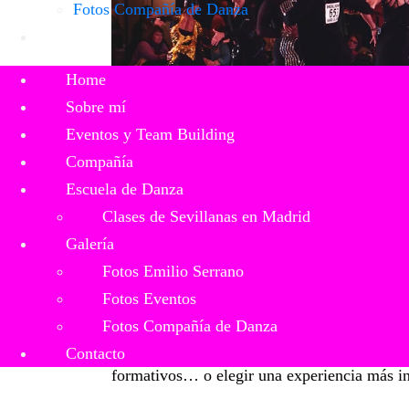
Fotos Compañía de Danza
Contacto
Home
Sobre mí
Eventos y Team Building
Compañía
Escuela de Danza
Clases de Sevillanas en Madrid
Galería
Fotos Emilio Serrano
Fotos Eventos
Las empresas de Madrid cada vez invierten m
Fotos Compañía de Danza
una pregunta clave: ¿es mejor apostar por d
Contacto
formativos… o elegir una experiencia más 