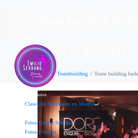
Home
Team building baile 
Sobre mí
Eventos y Team Building
Compañía
mejor en Madrid?
Inicio
Teambuilding
Team building baile
Escuela de Danza
Clases de Sevillanas en Madrid
Galería
Fotos Emilio Serrano
Fotos Eventos