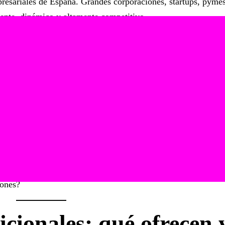
presariales de España. Grandes corporaciones, startups, pyme
ente, dinámico y altamente competitivo.
ha convertido en una herramienta estratégica para:
dominaron el sector. Sin embargo, en los últimos tiempos el
te
lternativa más emocional y efectiva.
iones?
icionales: qué ofrecen 