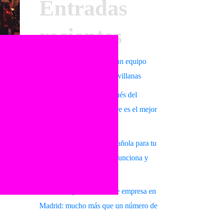
Entradas
recientes
Empieza septiembre con un equipo
más unido gracias a las sevillanas
Aprender sevillanas después del
verano: por qué septiembre es el mejor
momento para empezar
Espectáculo de danza española para tu
evento en Madrid: cómo funciona y
surge
qué esperar
s
Sevillanas para eventos de empresa en
Madrid: mucho más que un número de