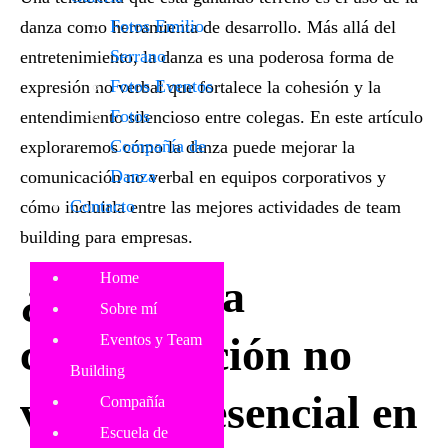
Fotos Emilio
danza como herramienta de desarrollo. Más allá del
Serrano
entretenimiento, la danza es una poderosa forma de
Fotos Eventos
expresión no verbal que fortalece la cohesión y la
Fotos
entendimiento silencioso entre colegas. En este artículo
Compañía de
exploraremos
cómo la danza puede mejorar la
Danza
comunicación no verbal en equipos corporativos
y
Contacto
cómo incluirla entre las mejores
actividades de team
building para empresas
.
Home
¿Por qué la
Sobre mí
comunicación no
Eventos y Team
Building
verbal es esencial en
Compañía
Escuela de