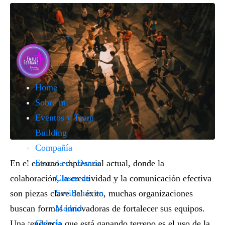
Home
Sobre mí
Eventos y Team
Building
Compañía
Escuela de Danza
En el entorno empresarial actual, donde la
Clases de
colaboración
, la
creatividad
y la
comunicación efectiva
Sevillanas en
son piezas clave del éxito, muchas organizaciones
Madrid
buscan formas innovadoras de fortalecer sus equipos.
Galería
Una tendencia que está ganando terreno es el uso de la