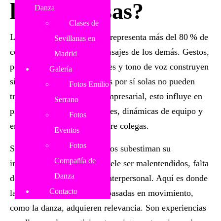
las empresas?
Danza
Clases de
La comunicación no verbal representa más del
80 % de
Sevillanas en
cómo interpretamos los mensajes de los demás
. Gestos,
Madrid
posturas, expresiones faciales y tono de voz construyen
Galería
significados que las palabras por sí solas no pueden
Fotos Emilio
transmitir. En el contexto empresarial, esto influye en
Serrano
presentaciones, negociaciones, dinámicas de equipo y
Fotos
en la percepción general entre colegas.
Eventos
Fotos
Sin embargo, muchos equipos subestiman su
Compañía de
importancia. El resultado suele ser
malentendidos, falta
Danza
de empatía y desconexión interpersonal
. Aquí es donde
Contacto
las dinámicas corporativas basadas en movimiento,
como la danza, adquieren relevancia. Son experiencias