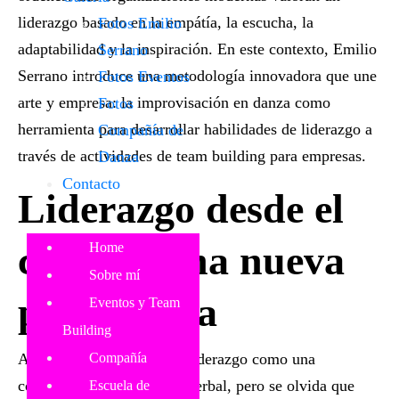
liderazgo basado en la empátía, la escucha, la
Fotos Emilio
adaptabilidad y la inspiración. En este contexto, Emilio
Serrano
Serrano introduce una metodología innovadora que une
Fotos Eventos
arte y empresa:
la improvisación en danza como
Fotos
herramienta para desarrollar habilidades de liderazgo
a
Compañía de
través de
actividades de team building para empresas
.
Danza
Contacto
Liderazgo desde el
cuerpo: una nueva
Home
Sobre mí
perspectiva
Eventos y Team
Building
A menudo se piensa en el liderazgo como una
Compañía
competencia intelectual o verbal, pero se olvida que
Escuela de