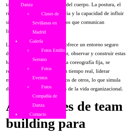
también se expresa a través del cuerpo. La postura, el
Danza
ritmo al moverse, la presencia y la capacidad de influir
Clases de
sin hablar son aspectos físicos que comunican
Sevillanas en
liderazgo.
Madrid
Galería
La improvisación en danza ofrece un entorno seguro
Fotos Emilio
donde se puede experimentar, observar y construir estas
Serrano
habilidades. Al no seguir una coreografía fija, se
Fotos
requiere tomar decisiones en tiempo real, liderar
Eventos
movimientos y acompañar los de otros, lo que simula
Fotos
de forma simbólica los retos de la vida organizacional.
Compañía de
Actividades de team
Danza
Contacto
building para