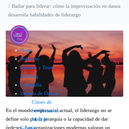
Bailar para liderar: cómo la improvisación en danza
desarrolla habilidades de liderazgo
Home
Sobre mí
Eventos y Team
Building
Compañía
Escuela de Danza
Clases de
En el mundo empresarial actual, el liderazgo no se
Sevillanas en
define solo por la jerarquía o la capacidad de dar
Madrid
órdenes. Las organizaciones modernas valoran un
Galería